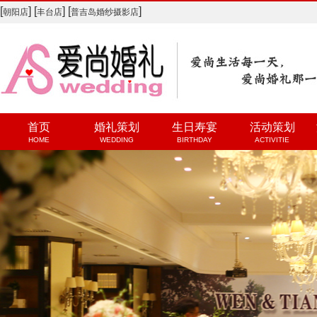
[
] [
] [
]
朝阳店
丰台店
普吉岛婚纱摄影店
首页
婚礼策划
生日寿宴
活动策划
HOME
WEDDING
BIRTHDAY
ACTIVITIE